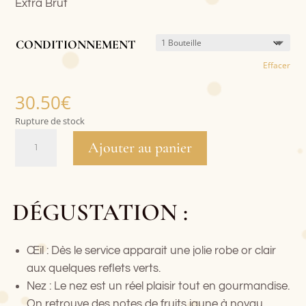
Extra Brut
CONDITIONNEMENT
Effacer
30.50
€
Rupture de stock
QUANTITÉ
Ajouter au panier
DE
MILLÉSIME
2019
DÉGUSTATION :
Œil : Dès le service apparait une jolie robe or clair
aux quelques reflets verts.
Nez : Le nez est un réel plaisir tout en gourmandise.
On retrouve des notes de fruits jaune à noyau