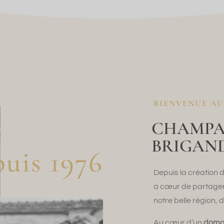
BIENVENUE A
CHAMPA
BRIGAN
uis 1976
Depuis la création
à cœur de partager 
notre belle région, 
Au cœur d’un
domai