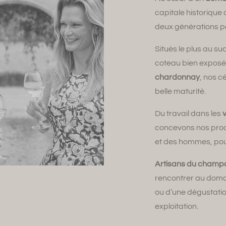
capitale historiqu
deux générations p
Situés le plus au s
coteau bien exposé
chardonnay
, nos c
belle maturité.
Du travail dans les
concevons nos produ
et des hommes, pou
Artisans du cham
rencontrer au doma
ou d’une dégustatio
exploitation.