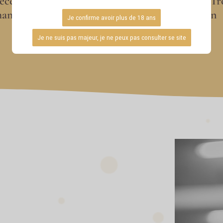
ecevez votre devis
Livraison sur Tr
hampagne par mail
Agglomération
Gratuite